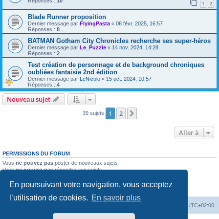
Réponses :
10
1
2
Blade Runner proposition
Dernier message par
FlyingPasta
«
08 févr. 2025, 16:57
Réponses :
8
BATMAN Gotham City Chronicles recherche ses super-héros
Dernier message par
Le_Puzzle
«
14 nov. 2024, 14:28
Réponses :
2
Test création de personnage et de background chroniques
oubliées fantaisie 2nd édition
Dernier message par
LeNicolo
«
15 oct. 2024, 10:57
Réponses :
4
Nouveau sujet
1
2
Suivante
39 sujets
Aller à
PERMISSIONS DU FORUM
Vous
ne pouvez pas
poster de nouveaux sujets
Vous
ne pouvez pas
répondre aux sujets
Vous
ne pouvez pas
modifier vos messages
En poursuivant votre navigation, vous acceptez
Vous
ne pouvez pas
supprimer vos messages
Vous
ne pouvez pas
joindre des fichiers
l’utilisation de cookies.
En savoir plus
Accueil
Forum
Supprimer les cookies
Heures au format
UTC+02:00