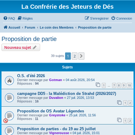
La Confrérie des Jeteurs de Dés
FAQ
Règles
S’enregistrer
Connexion
Accueil
Forum
Le coin des Membres
Proposition de partie
Proposition de partie
Nouveau sujet
1
2
Suivante
39 sujets
Sujets
O.S. d'été 2026
Dernier message par
Gotman
«
04 août 2026, 20:54
Réponses :
94
1
7
8
9
10
…
campagne DD5 - la Malédiction de Strahd (2026/2027)
Dernier message par
Duvalion
«
27 juil. 2026, 13:53
Réponses :
16
1
2
Proposition de OS Avatar Légendes
Dernier message par
Greystoke
«
25 juil. 2026, 11:56
Réponses :
11
1
2
Proposition de parties - du 19 au 25 juillet
Dernier message par
Vignerousse
«
04 juil. 2026, 15:01