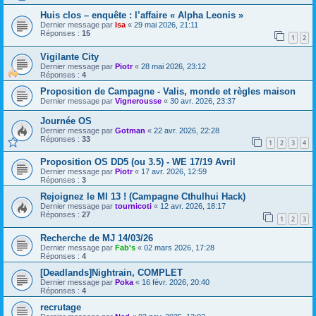
Huis clos – enquête : l’affaire « Alpha Leonis »
Dernier message par
Isa
«
29 mai 2026, 21:11
Réponses :
15
1
2
Vigilante City
Dernier message par
Piotr
«
28 mai 2026, 23:12
Réponses :
4
Proposition de Campagne - Valis, monde et règles maison
Dernier message par
Vignerousse
«
30 avr. 2026, 23:37
Journée OS
Dernier message par
Gotman
«
22 avr. 2026, 22:28
Réponses :
33
1
2
3
4
Proposition OS DD5 (ou 3.5) - WE 17/19 Avril
Dernier message par
Piotr
«
17 avr. 2026, 12:59
Réponses :
3
Rejoignez le MI 13 ! (Campagne Cthulhui Hack)
Dernier message par
tournicoti
«
12 avr. 2026, 18:17
Réponses :
27
1
2
3
Recherche de MJ 14/03/26
Dernier message par
Fab's
«
02 mars 2026, 17:28
Réponses :
4
[Deadlands]Nightrain, COMPLET
Dernier message par
Poka
«
16 févr. 2026, 20:40
Réponses :
4
recrutage