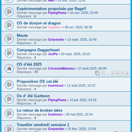
Dernier message par
Ned
«
03 nov. 2025, 13:02
Expérimentation propulsée par Rage!!
Dernier message par
FlyingPasta
«
01 nov. 2025, 03:48
Réponses :
6
OS de donjon et dragon
Dernier message par
Sugatou
«
06 oct. 2025, 06:38
Meute
Dernier message par
Greystoke
«
13 sept. 2025, 10:45
Réponses :
3
Campagne Daggerheart
Dernier message par
JosPa
«
03 sept. 2025, 20:22
Réponses :
4
OS d'été 2025
Dernier message par
ConsuelaBanana
«
27 août 2025, 06:08
Réponses :
70
1
5
6
7
8
…
Proposition OS cet été
Dernier message par
tournicoti
«
12 août 2025, 10:23
Réponses :
4
Os d' été Guittoon
Dernier message par
FlyingPasta
«
10 juil. 2025, 03:18
Réponses :
4
Le retour de broken tales
Dernier message par
Guittoon
«
28 mai 2025, 22:24
Réponses :
4
Traveller vendredi semaine 1
Dernier message par
Greystoke
«
15 févr. 2025, 13:59