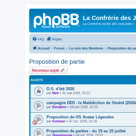
La Confrérie des 
La Confrérie où les dés sont jetés !
FAQ
Règles
Accueil
Forum
Le coin des Membres
Proposition de pa
Proposition de partie
Nouveau sujet
SUJETS
O.S. d'été 2026
par
Ned
»
31 mai 2026, 15:22
campagne DD5 - la Malédiction de Strahd (2026
par
Duvalion
»
08 juin 2026, 10:35
Proposition de OS Avatar Légendes
par
Gotman
»
07 oct. 2025, 01:26
Proposition de parties - du 19 au 25 juillet
par
Vignerousse
»
04 juil. 2026, 15:01