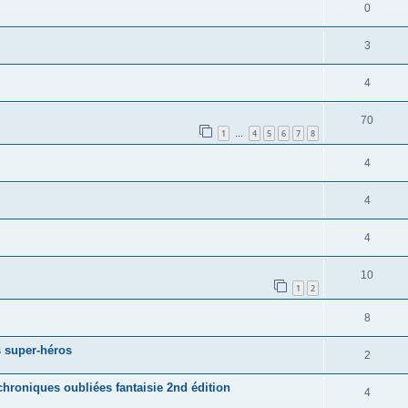
0
3
4
70
1
4
5
6
7
8
…
4
4
4
10
1
2
8
 super-héros
2
hroniques oubliées fantaisie 2nd édition
4