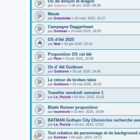
OS de donjon et dragon
par
Sugatou
»
06 oct. 2025, 06:38
Meute
par
Greystoke
»
10 sept. 2025, 15:27
Campagne Daggerheart
par
Gotman
»
24 août 2025, 18:32
OS d'été 2025
par
Ned
»
02 juin 2025, 02:31
Proposition OS cet été
par
Piotr
»
03 juil. 2025, 16:58
Os d' été Guittoon
par
Guittoon
»
05 juil. 2025, 14:06
Le retour de broken tales
par
Guittoon
»
28 mai 2025, 16:33
Traveller vendredi semaine 1
par
Le_Puzzle
»
04 févr. 2025, 01:02
Blade Runner proposition
par
tournicoti
»
02 févr. 2025, 19:09
BATMAN Gotham City Chronicles recherche ses
par
Le_Puzzle
»
18 oct. 2024, 12:02
Test création de personnage et de background c
par
Gotman
»
04 sept. 2024, 19:12