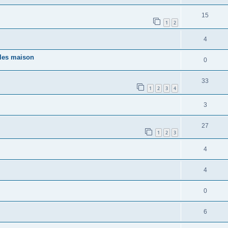
15
1
2
4
gles maison
0
33
1
2
3
4
3
27
1
2
3
4
4
0
6