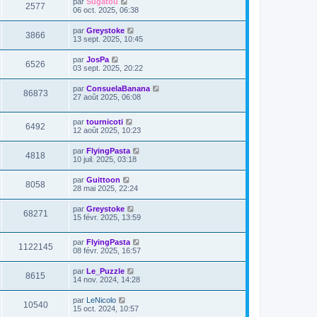
par
Sugatou
2577
06 oct. 2025, 06:38
par
Greystoke
3866
13 sept. 2025, 10:45
par
JosPa
6526
03 sept. 2025, 20:22
par
ConsuelaBanana
86873
27 août 2025, 06:08
par
tournicoti
6492
12 août 2025, 10:23
par
FlyingPasta
4818
10 juil. 2025, 03:18
par
Guittoon
8058
28 mai 2025, 22:24
par
Greystoke
68271
15 févr. 2025, 13:59
par
FlyingPasta
1122145
08 févr. 2025, 16:57
par
Le_Puzzle
8615
14 nov. 2024, 14:28
par
LeNicolo
10540
15 oct. 2024, 10:57