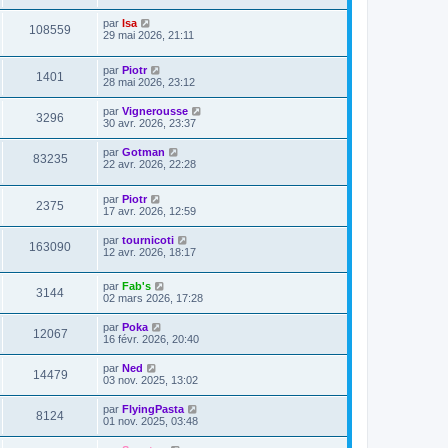
par
Isa
108559
29 mai 2026, 21:11
par
Piotr
1401
28 mai 2026, 23:12
par
Vignerousse
3296
30 avr. 2026, 23:37
par
Gotman
83235
22 avr. 2026, 22:28
par
Piotr
2375
17 avr. 2026, 12:59
par
tournicoti
163090
12 avr. 2026, 18:17
par
Fab's
3144
02 mars 2026, 17:28
par
Poka
12067
16 févr. 2026, 20:40
par
Ned
14479
03 nov. 2025, 13:02
par
FlyingPasta
8124
01 nov. 2025, 03:48