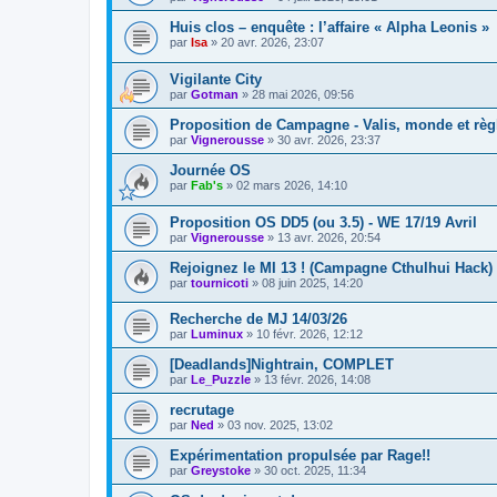
Huis clos – enquête : l’affaire « Alpha Leonis »
par
Isa
»
20 avr. 2026, 23:07
Vigilante City
par
Gotman
»
28 mai 2026, 09:56
Proposition de Campagne - Valis, monde et rè
par
Vignerousse
»
30 avr. 2026, 23:37
Journée OS
par
Fab's
»
02 mars 2026, 14:10
Proposition OS DD5 (ou 3.5) - WE 17/19 Avril
par
Vignerousse
»
13 avr. 2026, 20:54
Rejoignez le MI 13 ! (Campagne Cthulhui Hack)
par
tournicoti
»
08 juin 2025, 14:20
Recherche de MJ 14/03/26
par
Luminux
»
10 févr. 2026, 12:12
[Deadlands]Nightrain, COMPLET
par
Le_Puzzle
»
13 févr. 2026, 14:08
recrutage
par
Ned
»
03 nov. 2025, 13:02
Expérimentation propulsée par Rage!!
par
Greystoke
»
30 oct. 2025, 11:34