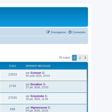
S’enregistrer
Connexion
1
2
Suivante
39 sujets
VUES
DERNIER MESSAGE
par
Gotman
23033
04 août 2026, 20:54
par
Duvalion
2749
27 juil. 2026, 13:53
par
Greystoke
27035
25 juil. 2026, 11:56
par
Vignerousse
696
04 juil. 2026, 15:01