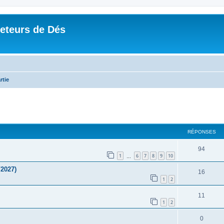
Jeteurs de Dés
rtie
RÉPONSES
94
1
6
7
8
9
10
…
/2027)
16
1
2
11
1
2
0