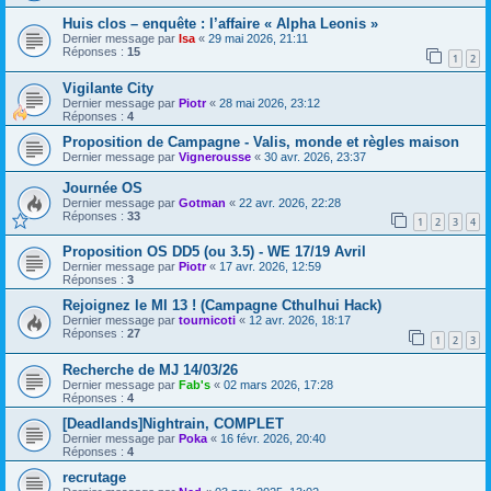
Huis clos – enquête : l’affaire « Alpha Leonis »
Dernier message par
Isa
«
29 mai 2026, 21:11
Réponses :
15
1
2
Vigilante City
Dernier message par
Piotr
«
28 mai 2026, 23:12
Réponses :
4
Proposition de Campagne - Valis, monde et règles maison
Dernier message par
Vignerousse
«
30 avr. 2026, 23:37
Journée OS
Dernier message par
Gotman
«
22 avr. 2026, 22:28
Réponses :
33
1
2
3
4
Proposition OS DD5 (ou 3.5) - WE 17/19 Avril
Dernier message par
Piotr
«
17 avr. 2026, 12:59
Réponses :
3
Rejoignez le MI 13 ! (Campagne Cthulhui Hack)
Dernier message par
tournicoti
«
12 avr. 2026, 18:17
Réponses :
27
1
2
3
Recherche de MJ 14/03/26
Dernier message par
Fab's
«
02 mars 2026, 17:28
Réponses :
4
[Deadlands]Nightrain, COMPLET
Dernier message par
Poka
«
16 févr. 2026, 20:40
Réponses :
4
recrutage