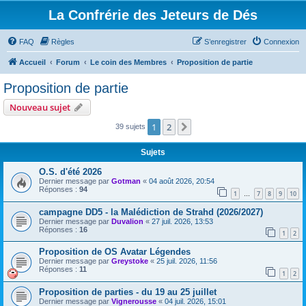
La Confrérie des Jeteurs de Dés
FAQ
Règles
S’enregistrer
Connexion
Accueil
Forum
Le coin des Membres
Proposition de partie
Proposition de partie
Nouveau sujet
1
2
Suivante
39 sujets
Sujets
O.S. d'été 2026
Dernier message par
Gotman
«
04 août 2026, 20:54
Réponses :
94
1
7
8
9
10
…
campagne DD5 - la Malédiction de Strahd (2026/2027)
Dernier message par
Duvalion
«
27 juil. 2026, 13:53
Réponses :
16
1
2
Proposition de OS Avatar Légendes
Dernier message par
Greystoke
«
25 juil. 2026, 11:56
Réponses :
11
1
2
Proposition de parties - du 19 au 25 juillet
Dernier message par
Vignerousse
«
04 juil. 2026, 15:01