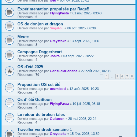
Dernier message par
Ned
«
03 nov. 2025, 13:02
Expérimentation propulsée par Rage!!
Dernier message par
FlyingPasta
«
01 nov. 2025, 03:48
Réponses :
6
OS de donjon et dragon
Dernier message par
Sugatou
«
06 oct. 2025, 06:38
Meute
Dernier message par
Greystoke
«
13 sept. 2025, 10:45
Réponses :
3
Campagne Daggerheart
Dernier message par
JosPa
«
03 sept. 2025, 20:22
Réponses :
4
OS d'été 2025
Dernier message par
ConsuelaBanana
«
27 août 2025, 06:08
Réponses :
70
1
5
6
7
8
…
Proposition OS cet été
Dernier message par
tournicoti
«
12 août 2025, 10:23
Réponses :
4
Os d' été Guittoon
Dernier message par
FlyingPasta
«
10 juil. 2025, 03:18
Réponses :
4
Le retour de broken tales
Dernier message par
Guittoon
«
28 mai 2025, 22:24
Réponses :
4
Traveller vendredi semaine 1
Dernier message par
Greystoke
«
15 févr. 2025, 13:59