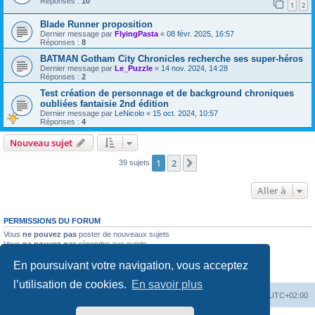
Réponses :
10
1
2
Blade Runner proposition
Dernier message par
FlyingPasta
«
08 févr. 2025, 16:57
Réponses :
8
BATMAN Gotham City Chronicles recherche ses super-héros
Dernier message par
Le_Puzzle
«
14 nov. 2024, 14:28
Réponses :
2
Test création de personnage et de background chroniques
oubliées fantaisie 2nd édition
Dernier message par
LeNicolo
«
15 oct. 2024, 10:57
Réponses :
4
Nouveau sujet
1
2
Suivante
39 sujets
Aller à
PERMISSIONS DU FORUM
Vous
ne pouvez pas
poster de nouveaux sujets
Vous
ne pouvez pas
répondre aux sujets
Vous
ne pouvez pas
modifier vos messages
En poursuivant votre navigation, vous acceptez
Vous
ne pouvez pas
supprimer vos messages
Vous
ne pouvez pas
joindre des fichiers
l’utilisation de cookies.
En savoir plus
Accueil
Forum
Supprimer les cookies
Heures au format
UTC+02:00