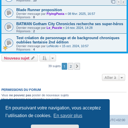
Réponses :
10
1
2
Blade Runner proposition
Dernier message par
FlyingPasta
«
08 févr. 2025, 16:57
Réponses :
8
BATMAN Gotham City Chronicles recherche ses super-héros
Dernier message par
Le_Puzzle
«
14 nov. 2024, 14:28
Réponses :
2
Test création de personnage et de background chroniques
oubliées fantaisie 2nd édition
Dernier message par
LeNicolo
«
15 oct. 2024, 10:57
Réponses :
4
Nouveau sujet
1
2
Suivante
39 sujets
Aller à
PERMISSIONS DU FORUM
Vous
ne pouvez pas
poster de nouveaux sujets
Vous
ne pouvez pas
répondre aux sujets
Vous
ne pouvez pas
modifier vos messages
En poursuivant votre navigation, vous acceptez
Vous
ne pouvez pas
supprimer vos messages
Vous
ne pouvez pas
joindre des fichiers
l’utilisation de cookies.
En savoir plus
Accueil
Forum
Supprimer les cookies
Heures au format
UTC+02:00