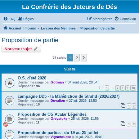
La Confrérie des Jeteurs de Dés
FAQ
Règles
S’enregistrer
Connexion
Accueil
Forum
Le coin des Membres
Proposition de partie
Proposition de partie
Nouveau sujet
1
2
Suivante
39 sujets
Sujets
O.S. d'été 2026
Dernier message par
Gotman
«
04 août 2026, 20:54
Réponses :
94
1
7
8
9
10
…
campagne DD5 - la Malédiction de Strahd (2026/2027)
Dernier message par
Duvalion
«
27 juil. 2026, 13:53
Réponses :
16
1
2
Proposition de OS Avatar Légendes
Dernier message par
Greystoke
«
25 juil. 2026, 11:56
Réponses :
11
1
2
Proposition de parties - du 19 au 25 juillet
Dernier message par
Vignerousse
«
04 juil. 2026, 15:01