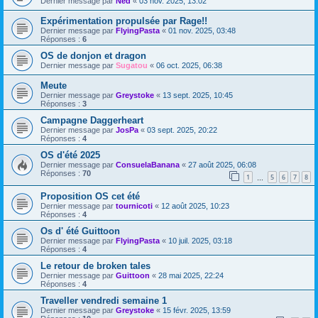
Dernier message par
Ned
«
03 nov. 2025, 13:02
Expérimentation propulsée par Rage!!
Dernier message par
FlyingPasta
«
01 nov. 2025, 03:48
Réponses :
6
OS de donjon et dragon
Dernier message par
Sugatou
«
06 oct. 2025, 06:38
Meute
Dernier message par
Greystoke
«
13 sept. 2025, 10:45
Réponses :
3
Campagne Daggerheart
Dernier message par
JosPa
«
03 sept. 2025, 20:22
Réponses :
4
OS d'été 2025
Dernier message par
ConsuelaBanana
«
27 août 2025, 06:08
Réponses :
70
1
5
6
7
8
…
Proposition OS cet été
Dernier message par
tournicoti
«
12 août 2025, 10:23
Réponses :
4
Os d' été Guittoon
Dernier message par
FlyingPasta
«
10 juil. 2025, 03:18
Réponses :
4
Le retour de broken tales
Dernier message par
Guittoon
«
28 mai 2025, 22:24
Réponses :
4
Traveller vendredi semaine 1
Dernier message par
Greystoke
«
15 févr. 2025, 13:59