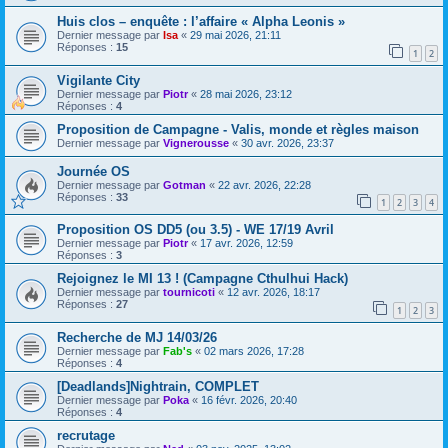
Huis clos – enquête : l’affaire « Alpha Leonis »
Dernier message par
Isa
«
29 mai 2026, 21:11
Réponses :
15
1
2
Vigilante City
Dernier message par
Piotr
«
28 mai 2026, 23:12
Réponses :
4
Proposition de Campagne - Valis, monde et règles maison
Dernier message par
Vignerousse
«
30 avr. 2026, 23:37
Journée OS
Dernier message par
Gotman
«
22 avr. 2026, 22:28
Réponses :
33
1
2
3
4
Proposition OS DD5 (ou 3.5) - WE 17/19 Avril
Dernier message par
Piotr
«
17 avr. 2026, 12:59
Réponses :
3
Rejoignez le MI 13 ! (Campagne Cthulhui Hack)
Dernier message par
tournicoti
«
12 avr. 2026, 18:17
Réponses :
27
1
2
3
Recherche de MJ 14/03/26
Dernier message par
Fab's
«
02 mars 2026, 17:28
Réponses :
4
[Deadlands]Nightrain, COMPLET
Dernier message par
Poka
«
16 févr. 2026, 20:40
Réponses :
4
recrutage