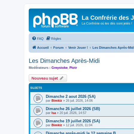
La Confrérie des 
La Confrérie où les dés sont jetés !
FAQ
Règles
Accueil
Forum
Venir Jouer !
Les Dimanches Après-Mid
Les Dimanches Après-Midi
Modérateurs :
Greystoke
,
Piotr
Nouveau sujet
SUJETS
Dimanche 2 aout 2026 (SA)
par
Bimkiz
»
26 juil. 2026, 14:06
Dimanche 26 juillet 2026 (SB)
par
Isa
»
20 juil. 2026, 14:57
Dimanche 19 juillet 2026 (SA)
par
Bimkiz
»
12 juil. 2026, 11:04
Dimanche après-midi le 12 semaine B