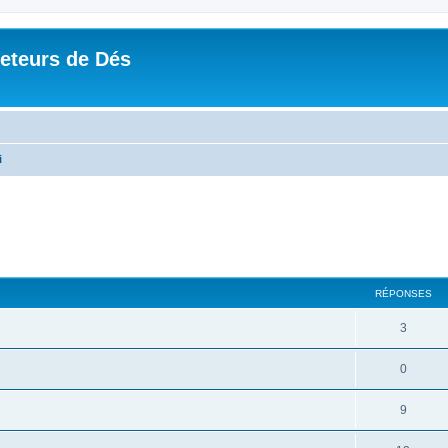
Jeteurs de Dés
i
RÉPONSES
3
0
9