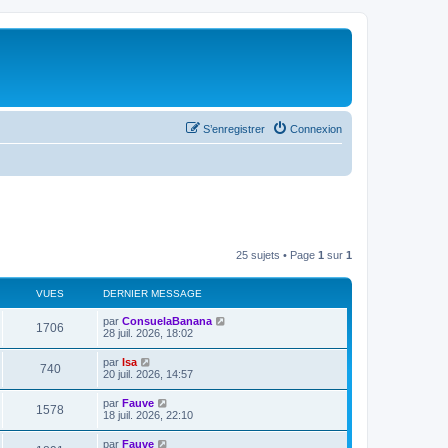
S’enregistrer
Connexion
25 sujets • Page
1
sur
1
VUES
DERNIER MESSAGE
par
ConsuelaBanana
1706
28 juil. 2026, 18:02
par
Isa
740
20 juil. 2026, 14:57
par
Fauve
1578
18 juil. 2026, 22:10
par
Fauve