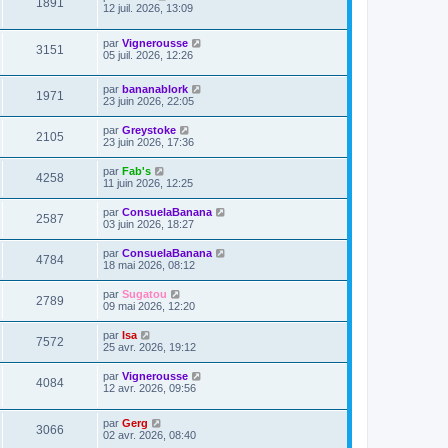
1891
12 juil. 2026, 13:09
par
Vignerousse
3151
05 juil. 2026, 12:26
par
bananablork
1971
23 juin 2026, 22:05
par
Greystoke
2105
23 juin 2026, 17:36
par
Fab's
4258
11 juin 2026, 12:25
par
ConsuelaBanana
2587
03 juin 2026, 18:27
par
ConsuelaBanana
4784
18 mai 2026, 08:12
par
Sugatou
2789
09 mai 2026, 12:20
par
Isa
7572
25 avr. 2026, 19:12
par
Vignerousse
4084
12 avr. 2026, 09:56
par
Gerg
3066
02 avr. 2026, 08:40