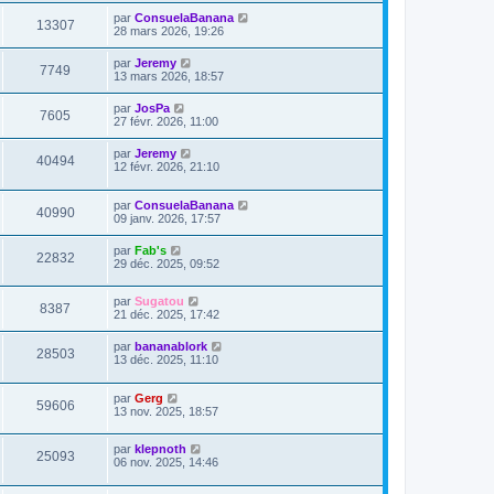
par
ConsuelaBanana
13307
28 mars 2026, 19:26
par
Jeremy
7749
13 mars 2026, 18:57
par
JosPa
7605
27 févr. 2026, 11:00
par
Jeremy
40494
12 févr. 2026, 21:10
par
ConsuelaBanana
40990
09 janv. 2026, 17:57
par
Fab's
22832
29 déc. 2025, 09:52
par
Sugatou
8387
21 déc. 2025, 17:42
par
bananablork
28503
13 déc. 2025, 11:10
par
Gerg
59606
13 nov. 2025, 18:57
par
klepnoth
25093
06 nov. 2025, 14:46