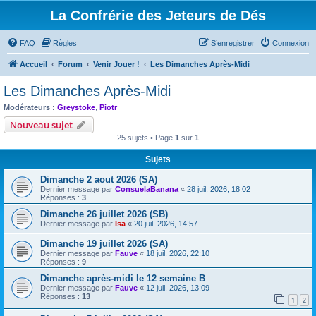
La Confrérie des Jeteurs de Dés
FAQ
Règles
S’enregistrer
Connexion
Accueil
Forum
Venir Jouer !
Les Dimanches Après-Midi
Les Dimanches Après-Midi
Modérateurs :
Greystoke
,
Piotr
Nouveau sujet
25 sujets • Page
1
sur
1
Sujets
Dimanche 2 aout 2026 (SA)
Dernier message par
ConsuelaBanana
«
28 juil. 2026, 18:02
Réponses :
3
Dimanche 26 juillet 2026 (SB)
Dernier message par
Isa
«
20 juil. 2026, 14:57
Dimanche 19 juillet 2026 (SA)
Dernier message par
Fauve
«
18 juil. 2026, 22:10
Réponses :
9
Dimanche après-midi le 12 semaine B
Dernier message par
Fauve
«
12 juil. 2026, 13:09
Réponses :
13
1
2