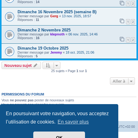
Réponses :
14
1
2
Dimanche 16 Novembre 2025 (semaine B)
Dernier message par
Gerg
«
13 nov. 2025, 18:57
Réponses :
11
1
2
Dimanche 2 Novembre 2025
Dernier message par
klepnoth
«
06 nov. 2025, 14:46
Réponses :
16
1
2
Dimanche 19 Octobre 2025
Dernier message par
Jeremy
«
18 oct. 2025, 21:06
Réponses :
5
Nouveau sujet
25 sujets • Page
1
sur
1
Aller à
PERMISSIONS DU FORUM
Vous
ne pouvez pas
poster de nouveaux sujets
Vous
ne pouvez pas
répondre aux sujets
Vous
ne pouvez pas
modifier vos messages
En poursuivant votre navigation, vous acceptez
Vous
ne pouvez pas
supprimer vos messages
Vous
ne pouvez pas
joindre des fichiers
l’utilisation de cookies.
En savoir plus
Accueil
Forum
Supprimer les cookies
Heures au format
UTC+02:00
OK
Développé par
phpBB
® Forum Software © phpBB Limited