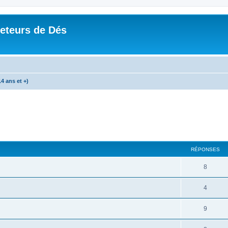
Jeteurs de Dés
4 ans et +)
RÉPONSES
8
4
9