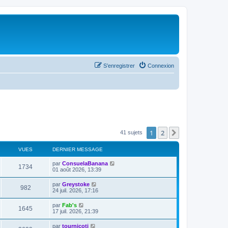
S’enregistrer
Connexion
1
2
Suivante
41 sujets
VUES
DERNIER MESSAGE
par
ConsuelaBanana
1734
01 août 2026, 13:39
par
Greystoke
982
24 juil. 2026, 17:16
par
Fab's
1645
17 juil. 2026, 21:39
par
tournicoti