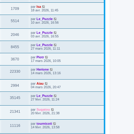
par
Isa
1709
18 avr. 2026, 11:45
par
Le_Puzzle
5514
10 avr. 2026, 16:56
par
Le_Puzzle
2046
03 avr. 2026, 16:55
par
Le_Puzzle
8455
27 mars 2026, 11:11
par
Piotr
3670
17 mars 2026, 10:05
par
Herione
22330
14 mars 2026, 13:16
par
Aiau
2994
04 mars 2026, 20:47
par
Le_Puzzle
35145
27 févr. 2026, 11:24
par
Sugatou
21341
20 févr. 2026, 21:38
par
tournicoti
11116
14 févr. 2026, 13:58