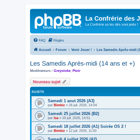
La Confrérie des 
La Confrérie où les dés sont jetés !
FAQ
Règles
Accueil
Forum
Venir Jouer !
Les Samedis Après-midi (1
Les Samedis Après-midi (14 ans et +)
Modérateurs :
Greystoke
,
Piotr
Nouveau sujet
SUJETS
Samedi 1 aout 2026 (A3)
par
Bimkiz
»
26 juil. 2026, 14:04
Samedi 25 juillet 2026 (B2)
par
Isa
»
20 juil. 2026, 14:51
Samedi 18 juillet 2026 (A1) Soirée OS 2 !
par
Bimkiz
»
12 juil. 2026, 11:00
Samedi 4 juillet 2026 (A2)