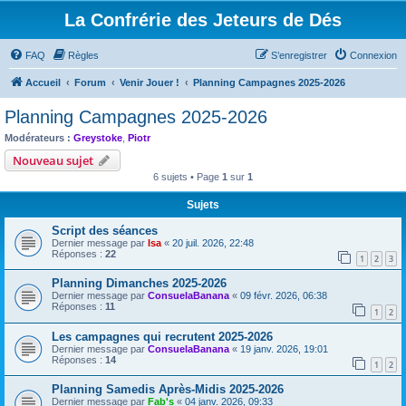
La Confrérie des Jeteurs de Dés
FAQ
Règles
S’enregistrer
Connexion
Accueil
Forum
Venir Jouer !
Planning Campagnes 2025-2026
Planning Campagnes 2025-2026
Modérateurs :
Greystoke
,
Piotr
Nouveau sujet
6 sujets • Page
1
sur
1
Sujets
Script des séances
Dernier message par
Isa
«
20 juil. 2026, 22:48
Réponses :
22
1
2
3
Planning Dimanches 2025-2026
Dernier message par
ConsuelaBanana
«
09 févr. 2026, 06:38
Réponses :
11
1
2
Les campagnes qui recrutent 2025-2026
Dernier message par
ConsuelaBanana
«
19 janv. 2026, 19:01
Réponses :
14
1
2
Planning Samedis Après-Midis 2025-2026
Dernier message par
Fab's
«
04 janv. 2026, 09:33