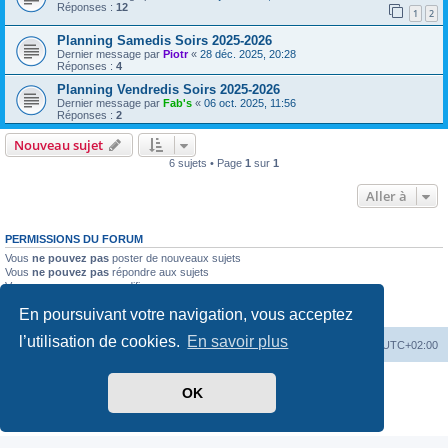
Réponses :
12
1
2
Planning Samedis Soirs 2025-2026
Dernier message par
Piotr
«
28 déc. 2025, 20:28
Réponses :
4
Planning Vendredis Soirs 2025-2026
Dernier message par
Fab's
«
06 oct. 2025, 11:56
Réponses :
2
Nouveau sujet
6 sujets • Page
1
sur
1
Aller à
PERMISSIONS DU FORUM
Vous
ne pouvez pas
poster de nouveaux sujets
Vous
ne pouvez pas
répondre aux sujets
Vous
ne pouvez pas
modifier vos messages
Vous
ne pouvez pas
supprimer vos messages
En poursuivant votre navigation, vous acceptez
Vous
ne pouvez pas
joindre des fichiers
l’utilisation de cookies.
En savoir plus
Accueil
Forum
Supprimer les cookies
Heures au format
UTC+02:00
Développé par
phpBB
® Forum Software © phpBB Limited
OK
Traduit par
phpBB-fr.com
Confidentialité
|
Conditions