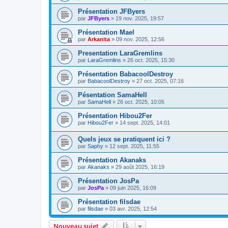
Présentation JFByers
par
JFByers
»
19 nov. 2025, 19:57
Présentation Mael
par
Arkanita
»
09 nov. 2025, 12:56
Presentation LaraGremlins
par
LaraGremlins
»
26 oct. 2025, 15:30
Présentation BabacoolDestroy
par
BabacoolDestroy
»
27 oct. 2025, 07:16
Pésentation SamaHell
par
SamaHell
»
26 oct. 2025, 10:05
Présentation Hibou2Fer
par
Hibou2Fer
»
14 sept. 2025, 14:01
Quels jeux se pratiquent ici ?
par
Saphy
»
12 sept. 2025, 11:55
Présentation Akanaks
par
Akanaks
»
29 août 2025, 16:19
Présentation JosPa
par
JosPa
»
09 juin 2025, 16:09
Présentation filsdae
par
filsdae
»
03 avr. 2025, 12:54
Nouveau sujet