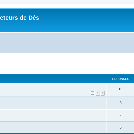
Jeteurs de Dés
RÉPONSES
10
1
2
8
7
5