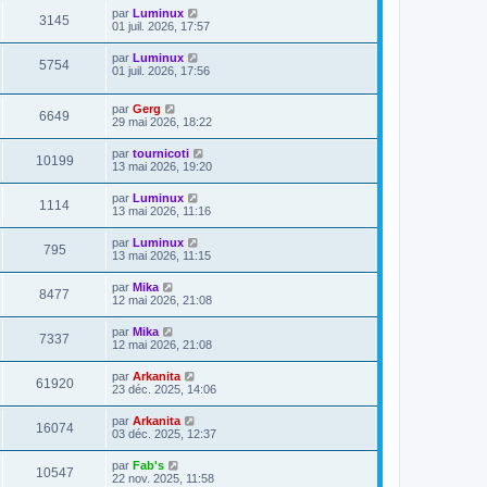
par
Luminux
3145
01 juil. 2026, 17:57
par
Luminux
5754
01 juil. 2026, 17:56
par
Gerg
6649
29 mai 2026, 18:22
par
tournicoti
10199
13 mai 2026, 19:20
par
Luminux
1114
13 mai 2026, 11:16
par
Luminux
795
13 mai 2026, 11:15
par
Mika
8477
12 mai 2026, 21:08
par
Mika
7337
12 mai 2026, 21:08
par
Arkanita
61920
23 déc. 2025, 14:06
par
Arkanita
16074
03 déc. 2025, 12:37
par
Fab's
10547
22 nov. 2025, 11:58