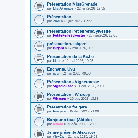
Présentation MissGrenade
par
MissGrenade
»
22 juin 2026, 19:35
Présentation
par
Zawi
»
18 juin 2026, 12:22
Présentation PetitePerleSylvestre
par
PetitePerleSylvestre
»
28 mai 2026, 17:01
présentation- isigard
par
Isigard
»
12 mai 2026, 08:51
Présentation de la Kiche
par
Kiche
»
12 mai 2026, 10:25
Enchanté, Uyu
par
uyu
»
12 mai 2026, 09:53
Présentation - Vignerousse
par
Vignerousse
»
11 avr. 2026, 20:00
Présentation : Whaspp
par
Whaspp
»
29 avr. 2026, 13:38
Presentation fougere
par
Fougere
»
15 déc. 2025, 21:09
Bonjour à tous (Aldolo)
par
aldolo
»
01 déc. 2025, 12:13
Je me présente Alexcrow
par
AlexCw
»
21 nov. 2025, 19:09