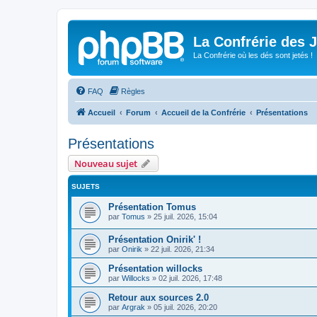
La Confrérie des 
La Confrérie où les dés sont jetés !
FAQ
Règles
Accueil
Forum
Accueil de la Confrérie
Présentations
Présentations
Nouveau sujet
SUJETS
Présentation Tomus
par
Tomus
»
25 juil. 2026, 15:04
Présentation Onirik' !
par
Onirik
»
22 juil. 2026, 21:34
Présentation willocks
par
Willocks
»
02 juil. 2026, 17:48
Retour aux sources 2.0
par
Argrak
»
05 juil. 2026, 20:20