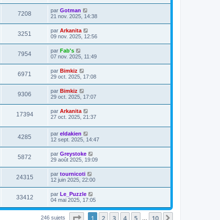
par
Gotman
7208
21 nov. 2025, 14:38
par
Arkanita
3251
09 nov. 2025, 12:56
par
Fab's
7954
07 nov. 2025, 11:49
par
Bimkiz
6971
29 oct. 2025, 17:08
par
Bimkiz
9306
29 oct. 2025, 17:07
par
Arkanita
17394
27 oct. 2025, 21:37
par
eldakien
4285
12 sept. 2025, 14:47
par
Greystoke
5872
29 août 2025, 19:09
par
tournicoti
24315
12 juin 2025, 22:00
par
Le_Puzzle
33412
04 mai 2025, 17:05
Page
1
sur
10
1
2
3
4
5
10
Suivante
246 sujets
…