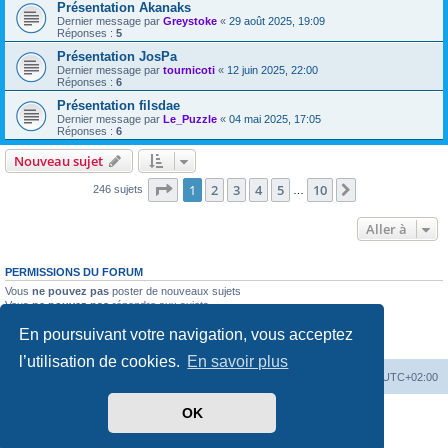
Présentation Akanaks
Dernier message par
Greystoke
«
29 août 2025, 19:09
Réponses :
5
Présentation JosPa
Dernier message par
tournicoti
«
12 juin 2025, 22:00
Réponses :
6
Présentation filsdae
Dernier message par
Le_Puzzle
«
04 mai 2025, 17:05
Réponses :
6
Nouveau sujet
Page
1
sur
10
1
2
3
4
5
10
Suivante
246 sujets
…
Aller à
PERMISSIONS DU FORUM
Vous
ne pouvez pas
poster de nouveaux sujets
Vous
ne pouvez pas
répondre aux sujets
Vous
ne pouvez pas
modifier vos messages
En poursuivant votre navigation, vous acceptez
Vous
ne pouvez pas
supprimer vos messages
Vous
ne pouvez pas
joindre des fichiers
l’utilisation de cookies.
En savoir plus
Accueil
Forum
Supprimer les cookies
Heures au format
UTC+02:00
OK
Développé par
phpBB
® Forum Software © phpBB Limited
Traduit par
phpBB-fr.com