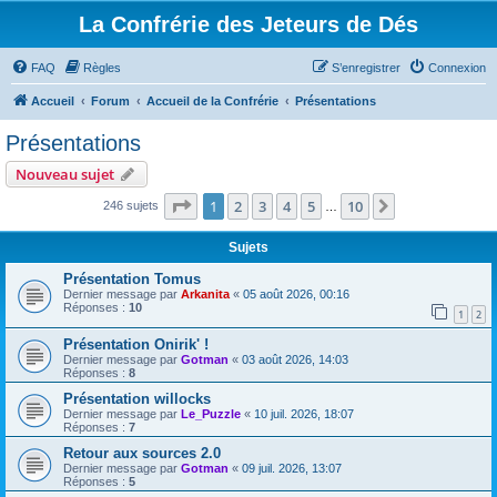
La Confrérie des Jeteurs de Dés
FAQ
Règles
S’enregistrer
Connexion
Accueil
Forum
Accueil de la Confrérie
Présentations
Présentations
Nouveau sujet
Page
1
sur
10
1
2
3
4
5
10
Suivante
246 sujets
…
Sujets
Présentation Tomus
Dernier message par
Arkanita
«
05 août 2026, 00:16
Réponses :
10
1
2
Présentation Onirik' !
Dernier message par
Gotman
«
03 août 2026, 14:03
Réponses :
8
Présentation willocks
Dernier message par
Le_Puzzle
«
10 juil. 2026, 18:07
Réponses :
7
Retour aux sources 2.0
Dernier message par
Gotman
«
09 juil. 2026, 13:07
Réponses :
5