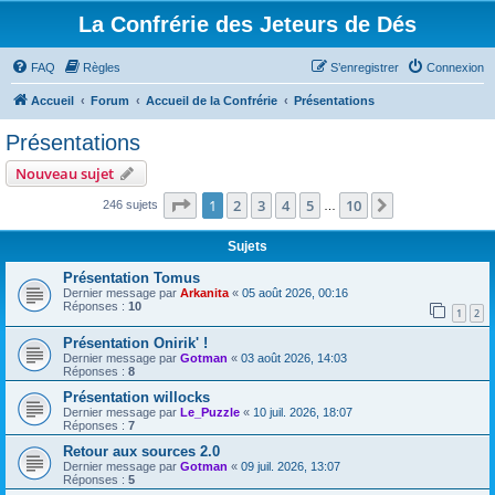
La Confrérie des Jeteurs de Dés
FAQ
Règles
S’enregistrer
Connexion
Accueil
Forum
Accueil de la Confrérie
Présentations
Présentations
Nouveau sujet
Page
1
sur
10
1
2
3
4
5
10
Suivante
246 sujets
…
Sujets
Présentation Tomus
Dernier message par
Arkanita
«
05 août 2026, 00:16
Réponses :
10
1
2
Présentation Onirik' !
Dernier message par
Gotman
«
03 août 2026, 14:03
Réponses :
8
Présentation willocks
Dernier message par
Le_Puzzle
«
10 juil. 2026, 18:07
Réponses :
7
Retour aux sources 2.0
Dernier message par
Gotman
«
09 juil. 2026, 13:07
Réponses :
5