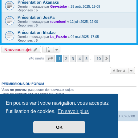
Présentation Akanaks
Dernier message par
Greystoke
«
29 août 2025, 19:09
Réponses :
5
Présentation JosPa
Dernier message par
tournicoti
«
12 juin 2025, 22:00
Réponses :
6
Présentation filsdae
Dernier message par
Le_Puzzle
«
04 mai 2025, 17:05
Réponses :
6
Nouveau sujet
Page
1
sur
10
1
2
3
4
5
10
Suivante
246 sujets
…
Aller à
PERMISSIONS DU FORUM
Vous
ne pouvez pas
poster de nouveaux sujets
Vous
ne pouvez pas
répondre aux sujets
Vous
ne pouvez pas
modifier vos messages
En poursuivant votre navigation, vous acceptez
Vous
ne pouvez pas
supprimer vos messages
Vous
ne pouvez pas
joindre des fichiers
l’utilisation de cookies.
En savoir plus
Accueil
Forum
Supprimer les cookies
Heures au format
UTC+02:00
OK
Développé par
phpBB
® Forum Software © phpBB Limited
Traduit par
phpBB-fr.com