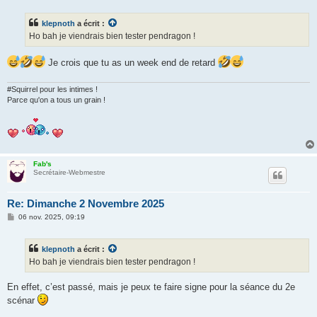
s
s
klepnoth
a écrit :
a
g
Ho bah je viendrais bien tester pendragon !
e
Je crois que tu as un week end de retard
#Squirrel pour les intimes !
Parce qu'on a tous un grain !
Fab's
Secrétaire-Webmestre
Re: Dimanche 2 Novembre 2025
M
06 nov. 2025, 09:19
e
s
s
klepnoth
a écrit :
a
g
Ho bah je viendrais bien tester pendragon !
e
En effet, c’est passé, mais je peux te faire signe pour la séance du 2e
scénar