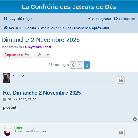
La Confrérie des Jeteurs de Dés
FAQ
Règles
S’enregistrer
Connexion
Accueil
Forum
Venir Jouer !
Les Dimanches Après-Midi
Dimanche 2 Novembre 2025
Modérateurs :
Greystoke
,
Piotr
Répondre
1
2
Précédente
17 messages
Jeremy
Re: Dimanche 2 Novembre 2025
M
31 oct. 2025, 21:58
e
s
présent
s
a
g
e
Fab's
Secrétaire-Webmestre