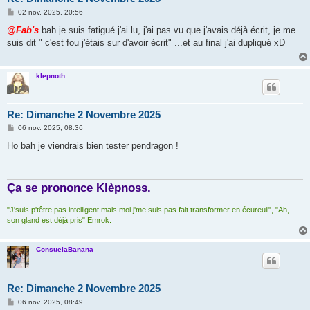
M
02 nov. 2025, 20:56
e
s
@Fab's
bah je suis fatigué j'ai lu, j'ai pas vu que j'avais déjà écrit, je me
s
suis dit " c'est fou j'étais sur d'avoir écrit" ...et au final j'ai dupliqué xD
a
g
e
klepnoth
Re: Dimanche 2 Novembre 2025
M
06 nov. 2025, 08:36
e
s
Ho bah je viendrais bien tester pendragon !
s
a
g
e
Ça se prononce Klèpnoss.
"J'suis p'têtre pas intelligent mais moi j'me suis pas fait transformer en écureuil", "Ah,
son gland est déjà pris" Emrok.
ConsuelaBanana
Re: Dimanche 2 Novembre 2025
M
06 nov. 2025, 08:49
e