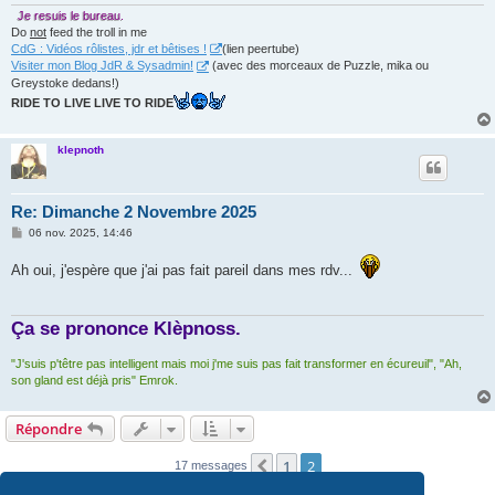
Je resuis le bureau.
Do
not
feed the troll in me
CdG : Vidéos rôlistes, jdr et bêtises !
(lien peertube)
Visiter mon Blog JdR & Sysadmin!
(avec des morceaux de Puzzle, mika ou
Greystoke dedans!)
RIDE TO LIVE LIVE TO RIDE
klepnoth
Re: Dimanche 2 Novembre 2025
M
06 nov. 2025, 14:46
e
s
Ah oui, j'espère que j'ai pas fait pareil dans mes rdv...
s
a
g
e
Ça se prononce Klèpnoss.
"J'suis p'têtre pas intelligent mais moi j'me suis pas fait transformer en écureuil", "Ah,
son gland est déjà pris" Emrok.
Répondre
1
2
Précédente
17 messages