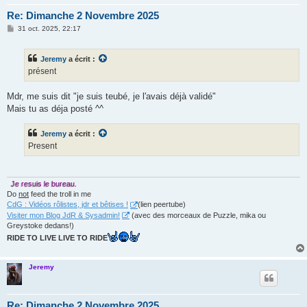
Re: Dimanche 2 Novembre 2025
M
31 oct. 2025, 22:17
e
s
s
Jeremy
a écrit :
a
g
présent
e
Mdr, me suis dit "je suis teubé, je l'avais déjà validé"
Mais tu as déja posté ^^
Jeremy
a écrit :
Present
Je resuis le bureau.
Do
not
feed the troll in me
CdG : Vidéos rôlistes, jdr et bêtises !
(lien peertube)
Visiter mon Blog JdR & Sysadmin!
(avec des morceaux de Puzzle, mika ou
Greystoke dedans!)
RIDE TO LIVE LIVE TO RIDE
Jeremy
Re: Dimanche 2 Novembre 2025