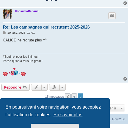
ConsuelaBanana
Re: Les campagnes qui recrutent 2025-2026
M
19 janv. 2026, 19:01
e
s
CALICE ne recrute plus ^^
s
a
g
e
#Squirrel pour les intimes !
Parce qu'on a tous un grain !
Répondre
1
2
Précédente
15 messages
En poursuivant votre navigation, vous acceptez
Aller à
l’utilisation de cookies.
En savoir plus
Accueil
Forum
Supprimer les cookies
Heures au format
UTC+02:00