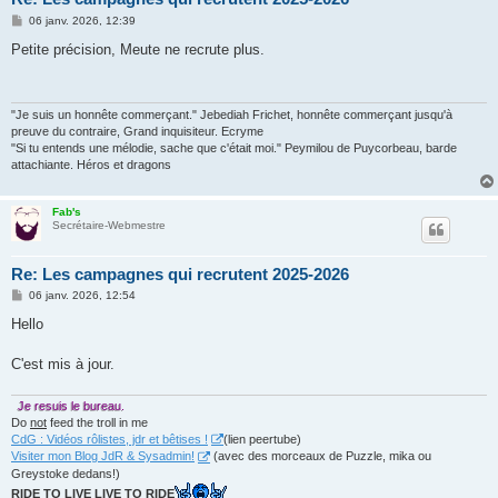
M
06 janv. 2026, 12:39
e
s
Petite précision, Meute ne recrute plus.
s
a
g
e
"Je suis un honnête commerçant." Jebediah Frichet, honnête commerçant jusqu'à
preuve du contraire, Grand inquisiteur. Ecryme
"Si tu entends une mélodie, sache que c'était moi." Peymilou de Puycorbeau, barde
attachiante. Héros et dragons
Fab's
Secrétaire-Webmestre
Re: Les campagnes qui recrutent 2025-2026
M
06 janv. 2026, 12:54
e
s
Hello
s
a
g
C'est mis à jour.
e
Je resuis le bureau.
Do
not
feed the troll in me
CdG : Vidéos rôlistes, jdr et bêtises !
(lien peertube)
Visiter mon Blog JdR & Sysadmin!
(avec des morceaux de Puzzle, mika ou
Greystoke dedans!)
RIDE TO LIVE LIVE TO RIDE