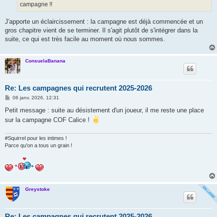
campagne !!
J'apporte un éclaircissement : la campagne est déjà commencée et un
gros chapitre vient de se terminer. Il s'agit plutôt de s'intégrer dans la
suite, ce qui est très facile au moment où nous sommes.
ConsuelaBanana
Re: Les campagnes qui recrutent 2025-2026
M
06 janv. 2026, 12:31
e
s
Petit message : suite au désistement d'un joueur, il me reste une place
s
sur la campagne COF Calice !
a
g
e
#Squirrel pour les intimes !
Parce qu'on a tous un grain !
Greystoke
Re: Les campagnes qui recrutent 2025-2026