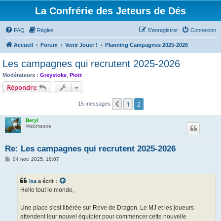
La Confrérie des Jeteurs de Dés
FAQ
Règles
S’enregistrer
Connexion
Accueil
Forum
Venir Jouer !
Planning Campagnes 2025-2026
Les campagnes qui recrutent 2025-2026
Modérateurs :
Greystoke
,
Piotr
Répondre
1
2
Précédente
15 messages
Beryl
Webmestre
Re: Les campagnes qui recrutent 2025-2026
M
04 nov. 2025, 18:07
e
s
s
Isa
a écrit :
a
g
Hello tout le monde,
e
Une place s'est libérée sur Reve de Dragon. Le MJ et les joueurs
attendent leur nouvel équipier pour commencer cette nouvelle