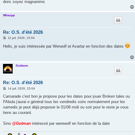
donc soyez magnanime.
Whaspp
Re: O.S. d'été 2026
M
11 juil. 2026, 15:04
e
s
Hello, je suis intéressée par Werwolf et Avartar en fonction des dates
s
a
g
e
Guittoon
Re: O.S. d'été 2026
M
14 juil. 2026, 15:04
e
s
Camarade c'est bon je propose pour les dates pour jouer Broken tales ou
s
FAbula j'aurai e général tous les vendredis soirs normalement pour les
a
g
samedis je peut déjà proposer le 01/08 midi ou soir pour le reste je vous
e
tiens au courant.
Sino
@Gotman
intéressé par werewolf en fonction de la date