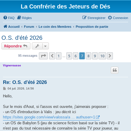
La Confrérie des Jeteurs de Dés
FAQ
Règles
S’enregistrer
Connexion
Accueil
Forum
Le coin des Membres
Proposition de partie
O.S. d'été 2026
Répondre
Page
7
sur
10
1
5
6
7
8
9
10
Précédente
Suivante
95 messages
…
Vignerousse
Re: O.S. d'été 2026
M
04 juil. 2026, 14:56
e
s
Hello,
s
a
g
Sur le mois d'Aout, si l'assos est ouverte, j'aimerais proposer :
e
- un OS d'introduction à Valis : jeu décrit ici
https://sites.google.com/view/valossa/a ... authuser=1
- un OS de Babylon 5 (jeu de science fiction basé sur la série TV) - il
n'est pas du tout nécessaire de connaitre la série TV pour joueur, au