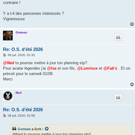
contraire !
Y a t-il des personnes intéressés ?
Vignerousse
Gotman
Re: O.S. d'été 2026
M
08 juil. 2026, 01:32
e
s
@Ned
tu pourras mettre à jour ton planning stp?
s
Pour avatar légendes j'ai
@Isa
et son fils,
@Luminux
et
@Fab's
. Et on
a
g
prévoit pour le samedi 01/08.
e
Merci
Ned
Re: O.S. d'été 2026
M
08 juil. 2026, 02:08
e
s
s
Gotman
a écrit :
a
g
@Ned tu pourras mettre à jour ton planning stp?