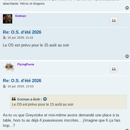
attachiante. Héros et dragons
Gotman
Re: O.S. d'été 2026
M
16 juil. 2026, 11:41
e
s
Le OS est prévu pour le 15 août au soir
s
a
g
e
FlyingPasta
Re: O.S. d'été 2026
M
16 juil. 2026, 15:03
e
s
s
Gotman
a écrit :
a
g
Le OS est prévu pour le 15 août au soir
e
As-tu vu que Greystoke et moi-même avons demandé une place à ta
table, hors tu as déjà 4 joueureuses inscrites... j'imagine que 6 ça fais
trop...?