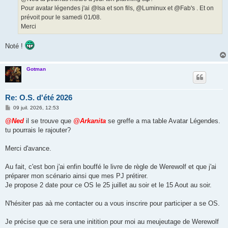
e
Pour avatar légendes j'ai @Isa et son fils, @Luminux et @Fab's . Et on
prévoit pour le samedi 01/08.
Merci
Noté !
Gotman
Re: O.S. d'été 2026
M
09 juil. 2026, 12:53
e
s
@Ned
il se trouve que
@Arkanita
se greffe a ma table Avatar Légendes.
s
tu pourrais le rajouter?
a
g
e
Merci d'avance.
Au fait, c'est bon j'ai enfin bouffé le livre de règle de Werewolf et que j'ai
préparer mon scénario ainsi que mes PJ prétirer.
Je propose 2 date pour ce OS le 25 juillet au soir et le 15 Aout au soir.
N'hésiter pas aà me contacter ou a vous inscrire pour participer a se OS.
Je précise que ce sera une initition pour moi au meujeutage de Werewolf