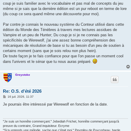
coup je suis familier avec le vocabulaire et pas mal de concepts du jeu
même si je sais que la dernière édition est un pur reboot en terme de lore
(du coup ce sera quand même une découverte pour moi).
Par contre je connais le nouveau système du Conteur utilisé dans cette
édition du Monde des Ténèbres à travers mes lectures assidues de
Vampire et un peu de Hunter; Du coup je si je ne connais pas les
spécificités de Werewolf, j'ai une assez bonne compréhension des
mécaniques de résolution de base si tu as besoin d'un peu de soutien à
certains moment (sans que je sois relou non plus hein).
De toute façon je te fais confiance pour que l'on passe un moment cool
dans l'univers et le sénar que tu nous auras préparé.
Greystoke
Re: O.S. d'été 2026
M
16 juil. 2026, 11:37
e
s
Je pourrais être intéressé par Werewolf en fonction de la date.
s
a
g
e
"Je suis un honnête commerçant." Jebediah Frichet, honnête commerçant jusqu'à
preuve du contraire, Grand inquisiteur. Ecryme
"Si tu entends une mélodie, sache que c'était moi." Peymilou de Puycorbeau, barde