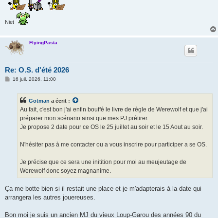
Niet
FlyingPasta
Re: O.S. d'été 2026
M
16 juil. 2026, 11:00
e
s
s
Gotman
a écrit :
a
g
Au fait, c'est bon j'ai enfin bouffé le livre de règle de Werewolf et que j'ai
e
préparer mon scénario ainsi que mes PJ prétirer.
Je propose 2 date pour ce OS le 25 juillet au soir et le 15 Aout au soir.
N'hésiter pas à me contacter ou a vous inscrire pour participer a se OS.
Je précise que ce sera une initition pour moi au meujeutage de
Werewolf donc soyez magnanime.
Ça me botte bien si il restait une place et je m'adapterais à la date qui
arrangera les autres jouereuses.
Bon moi je suis un ancien MJ du vieux Loup-Garou des années 90 du