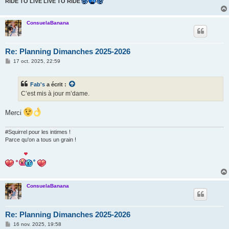
RIDE TO LIVE LIVE TO RIDE
ConsuelaBanana
Re: Planning Dimanches 2025-2026
M
17 oct. 2025, 22:59
e
s
s
Fab's
a écrit :
a
g
C’est mis à jour m’dame.
e
Merci
#Squirrel pour les intimes !
Parce qu'on a tous un grain !
ConsuelaBanana
Re: Planning Dimanches 2025-2026
M
16 nov. 2025, 19:58