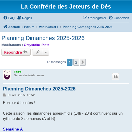
La Confrérie des Jeteurs de Dés
FAQ
Règles
S’enregistrer
Connexion
Accueil
Forum
Venir Jouer !
Planning Campagnes 2025-2026
Planning Dimanches 2025-2026
Modérateurs :
Greystoke
,
Piotr
Répondre
1
2
Suivante
12 messages
Fab's
Secrétaire-Webmestre
Planning Dimanches 2025-2026
M
05 oct. 2025, 16:52
e
s
Bonjour à toustes !
s
a
g
Cette saison, les dimanches après-midis (14h - 20h) continuent sur un
e
rythme de 2 semaines (A et B)
Semaine A