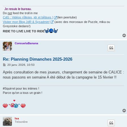
Je resuis le bureau.
Do
not
feed the troll in me
CdG : Vidéos rôlistes, jdr et bêtises !
(lien peertube)
Visiter mon Blog JdR & Sysadmin!
(avec des morceaux de Puzzle, mika ou
Greystoke dedans!)
RIDE TO LIVE LIVE TO RIDE
ConsuelaBanana
Re: Planning Dimanches 2025-2026
M
20 janv. 2026, 10:53
e
s
Après consultation de mes joueurs, changement de semaine de CALICE :
s
nous passons en semaine A été début de la campagne le 15 février !!
a
g
e
#Squirrel pour les intimes !
Parce qu'on a tous un grain !
Isa
Trésorière