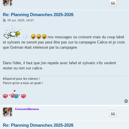
Re: Planning Dimanches 2025-2026
M
05 oct. 2025, 18:07
e
s
s
a
nos messages se croisent mais du coup lahel
g
e
et sylvaris ne seront pas peut être pas sur la campagne Calice et je crois
que Gotman était intéressé par la campagne.
Dans l'idée, il faut que j'en reparle avec lahel et sylvaris s'ils veulent
rester ou non sur calice.
#Squirrel pour les intimes !
Parce qu'on a tous un grain !
ConsuelaBanana
Re: Planning Dimanches 2025-2026