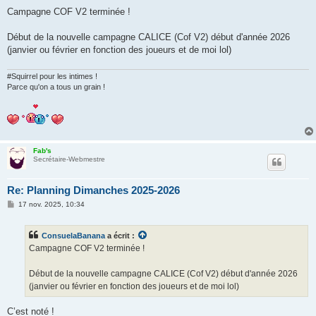
e
s
Campagne COF V2 terminée !
s
a
g
Début de la nouvelle campagne CALICE (Cof V2) début d'année 2026
e
(janvier ou février en fonction des joueurs et de moi lol)
#Squirrel pour les intimes !
Parce qu'on a tous un grain !
Fab's
Secrétaire-Webmestre
Re: Planning Dimanches 2025-2026
M
17 nov. 2025, 10:34
e
s
s
ConsuelaBanana
a écrit :
a
g
Campagne COF V2 terminée !
e
Début de la nouvelle campagne CALICE (Cof V2) début d'année 2026
(janvier ou février en fonction des joueurs et de moi lol)
C’est noté !