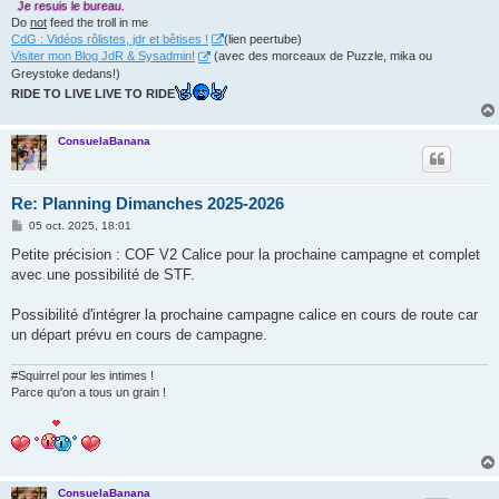
Je resuis le bureau.
Do
not
feed the troll in me
CdG : Vidéos rôlistes, jdr et bêtises !
(lien peertube)
Visiter mon Blog JdR & Sysadmin!
(avec des morceaux de Puzzle, mika ou
Greystoke dedans!)
RIDE TO LIVE LIVE TO RIDE
ConsuelaBanana
Re: Planning Dimanches 2025-2026
M
05 oct. 2025, 18:01
e
s
Petite précision : COF V2 Calice pour la prochaine campagne et complet
s
avec une possibilité de STF.
a
g
e
Possibilité d'intégrer la prochaine campagne calice en cours de route car
un départ prévu en cours de campagne.
#Squirrel pour les intimes !
Parce qu'on a tous un grain !
ConsuelaBanana