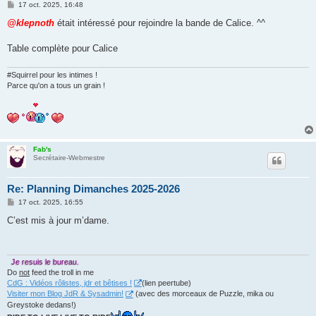
M
17 oct. 2025, 16:48
e
s
@klepnoth
était intéressé pour rejoindre la bande de Calice. ^^
s
a
g
Table complète pour Calice
e
#Squirrel pour les intimes !
Parce qu'on a tous un grain !
Fab's
Secrétaire-Webmestre
Re: Planning Dimanches 2025-2026
M
17 oct. 2025, 16:55
e
s
C’est mis à jour m’dame.
s
a
g
e
Je resuis le bureau.
Do
not
feed the troll in me
CdG : Vidéos rôlistes, jdr et bêtises !
(lien peertube)
Visiter mon Blog JdR & Sysadmin!
(avec des morceaux de Puzzle, mika ou
Greystoke dedans!)