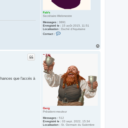
Fab's
Secrétaire-Webmestre
Messages :
3891
Enregistré le :
15 août 2015, 11:51
Localisation :
Duché d'Aquitaine
C
Contact :
o
n
t
H
a
a
c
t
u
e
t
r
F
a
b
'
s
 chances que l'accés à
Gerg
Président-meuleur
Messages :
512
Enregistré le :
03 sept. 2022, 15:34
Localisation :
St. Germain du Salembre