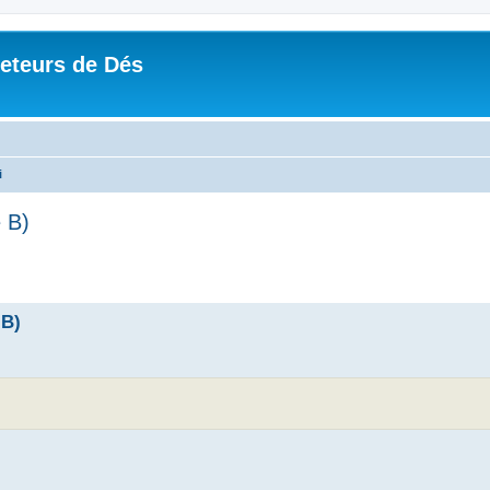
Jeteurs de Dés
i
 B)
 B)