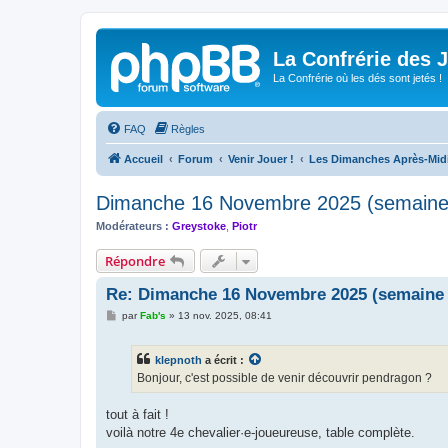
La Confrérie des 
La Confrérie où les dés sont jetés !
FAQ
Règles
Accueil
Forum
Venir Jouer !
Les Dimanches Après-Mid
Dimanche 16 Novembre 2025 (semaine
Modérateurs :
Greystoke
,
Piotr
Répondre
Re: Dimanche 16 Novembre 2025 (semaine
M
par
Fab's
»
13 nov. 2025, 08:41
e
s
s
klepnoth
a écrit :
a
g
Bonjour, c'est possible de venir découvrir pendragon ?
e
tout à fait !
voilà notre 4e chevalier·e-joueureuse, table complète.