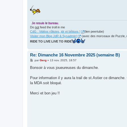
Je resuis le bureau.
Do
not
feed the troll in me
CdG : Vidéos rôlistes, jdr et bêtises !
(lien peertube)
Visiter mon Blog JdR & Sysadmin!
(avec des morceaux de Puzzle, 
RIDE TO LIVE LIVE TO RIDE
Re: Dimanche 16 Novembre 2025 (semaine B)
M
par
Gerg
»
13 nov. 2025, 18:57
e
s
Bonsoir à vous joueureuses du dimanche.
s
a
g
Pour information il y aura la trail de st.Astier ce dimanch
e
la MDA soit bloqué.
Merci et bon jeu !!