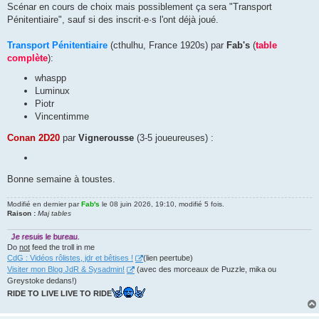
Scénar en cours de choix mais possiblement ça sera "Transport
Pénitentiaire", sauf si des inscrit·e·s l'ont déjà joué.
Transport Pénitentiaire
(cthulhu, France 1920s) par
Fab's
(
table
complète
):
whaspp
Luminux
Piotr
Vincentimme
Conan 2D20
par
Vignerousse
(3-5 joueureuses) :
Bonne semaine à toustes.
Modifié en dernier par
Fab's
le 08 juin 2026, 19:10, modifié 5 fois.
Raison :
Maj tables
Je resuis le bureau.
Do
not
feed the troll in me
CdG : Vidéos rôlistes, jdr et bêtises !
(lien peertube)
Visiter mon Blog JdR & Sysadmin!
(avec des morceaux de Puzzle, mika ou
Greystoke dedans!)
RIDE TO LIVE LIVE TO RIDE