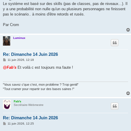
Le système est basé sur des skills (pas de classes, pas de niveaux...). Il
y a une probabilité non nulle qu'un ou plusieurs personnages ne finissent
pas le scénario.. à moins d'être retords et rusés.
Par Crom
Luminux
Re: Dimanche 14 Juin 2026
M
11 juin 2026, 12:18
e
s
@Fab's
Et voilà c est toujours ma faute !
s
a
g
e
"Vous savez c'que c'est, mon problème ? Trop gentil"
"Tout cramer pour repartir sur des bases saines !"
Fab's
Secrétaire-Webmestre
Re: Dimanche 14 Juin 2026
M
11 juin 2026, 12:25
e
s