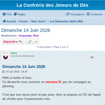
La Confrérie des Jeteurs de Dés
FAQ
Règles
S’enregistrer
Connexion
Accueil
Forum
Venir Jouer !
Les Dimanches Après-Midi
Dimanche 14 Juin 2026
Modérateurs :
Greystoke
,
Piotr
Répondre
9 messages • Page
1
sur
1
Fab's
Secrétaire-Webmestre
Dimanche 14 Juin 2026
M
07 juin 2026, 16:39
e
s
Hello à toutes et tous,
s
Ce dimanche nous sommes en
semaine B
, pas de campagne au
a
g
planning.
e
C'est pas une raison pour ne pas jouer, donc je propose un OS de l'appel
de cthulhu pour 4 joueureuses max.