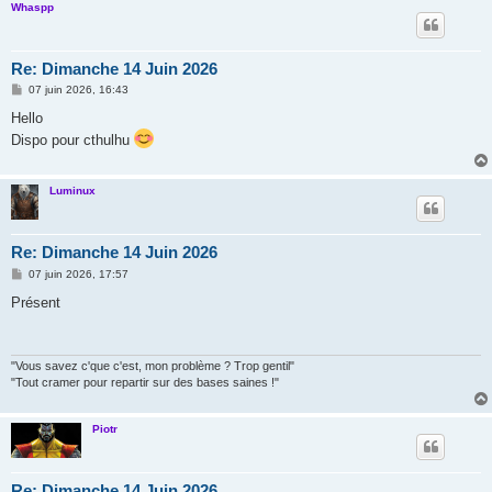
Whaspp
Re: Dimanche 14 Juin 2026
M
07 juin 2026, 16:43
e
s
Hello
s
Dispo pour cthulhu
a
g
e
Luminux
Re: Dimanche 14 Juin 2026
M
07 juin 2026, 17:57
e
s
Présent
s
a
g
e
"Vous savez c'que c'est, mon problème ? Trop gentil"
"Tout cramer pour repartir sur des bases saines !"
Piotr
Re: Dimanche 14 Juin 2026