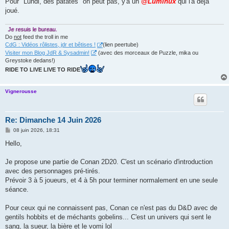
Pour "Lundi, des patates" on peut pas, y'a un
@Luminux
qui l'a déjà
e
joué.
Je resuis le bureau.
Do
not
feed the troll in me
CdG : Vidéos rôlistes, jdr et bêtises !
(lien peertube)
Visiter mon Blog JdR & Sysadmin!
(avec des morceaux de Puzzle, mika ou
Greystoke dedans!)
RIDE TO LIVE LIVE TO RIDE
Vignerousse
Re: Dimanche 14 Juin 2026
M
08 juin 2026, 18:31
e
s
Hello,
s
a
g
Je propose une partie de Conan 2D20. C'est un scénario d'introduction
e
avec des personnages pré-tirés.
Prévoir 3 à 5 joueurs, et 4 à 5h pour terminer normalement en une seule
séance.
Pour ceux qui ne connaissent pas, Conan ce n'est pas du D&D avec de
gentils hobbits et de méchants gobelins... C'est un univers qui sent le
sang, la sueur, la bière et le vomi lol