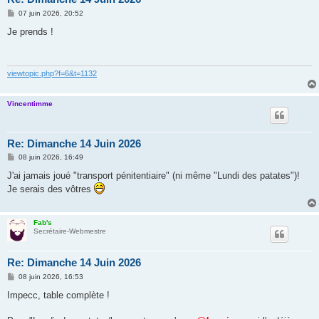
M
07 juin 2026, 20:52
e
s
Je prends !
s
a
g
e
viewtopic.php?f=6&t=1132
Vincentimme
Re: Dimanche 14 Juin 2026
M
08 juin 2026, 16:49
e
s
J'ai jamais joué "transport pénitentiaire" (ni même "Lundi des patates")!
s
Je serais des vôtres
a
g
e
Fab's
Secrétaire-Webmestre
Re: Dimanche 14 Juin 2026
M
08 juin 2026, 16:53
e
s
Impecc, table complète !
s
a
g