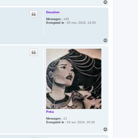
H
a
u
Duvalion
t
Messages :
145
Enregistré le :
05 nov. 2024, 13:50
H
a
u
t
Poka
Messages :
21
Enregistré le :
04 avr. 2024, 20:28
H
a
u