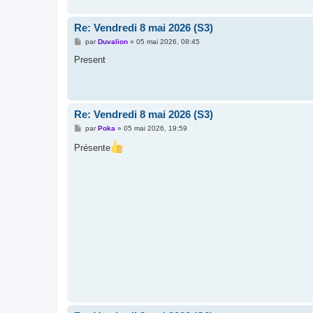
Re: Vendredi 8 mai 2026 (S3)
M
par
Duvalion
»
05 mai 2026, 08:45
e
s
Present
s
a
g
e
Re: Vendredi 8 mai 2026 (S3)
M
par
Poka
»
05 mai 2026, 19:59
e
s
Présente
s
a
g
e