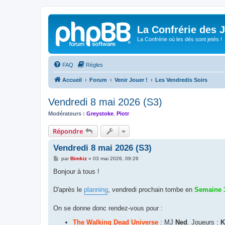
La Confrérie des 
La Confrérie où les dés sont jetés !
FAQ
Règles
Accueil
Forum
Venir Jouer !
Les Vendredis Soirs
Vendredi 8 mai 2026 (S3)
Modérateurs :
Greystoke
,
Piotr
Répondre
Vendredi 8 mai 2026 (S3)
M
par
Bimkiz
»
03 mai 2026, 09:26
e
s
Bonjour à tous !
s
a
g
D'après le
planning
, vendredi prochain tombe en
Semaine 
e
On se donne donc rendez-vous pour :
The Walking Dead Universe
: MJ
Ned
. Joueurs :
K