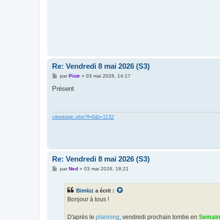
Re: Vendredi 8 mai 2026 (S3)
M
par
Piotr
»
03 mai 2026, 14:17
e
s
Présent
s
a
g
e
viewtopic.php?f=6&t=1132
Re: Vendredi 8 mai 2026 (S3)
M
par
Ned
»
03 mai 2026, 18:21
e
s
s
Bimkiz
a écrit :
a
g
Bonjour à tous !
e
D'après le
planning
, vendredi prochain tombe en
Semain