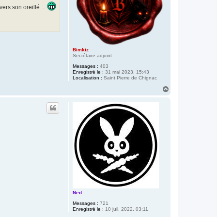
ers son oreillé ...
Bimkiz
Secrétaire adjoint
Messages :
403
Enregistré le :
31 mai 2023, 15:43
Localisation :
Saint Pierre de Chignac
H
a
u
t
Ned
Messages :
721
Enregistré le :
10 juil. 2022, 03:11