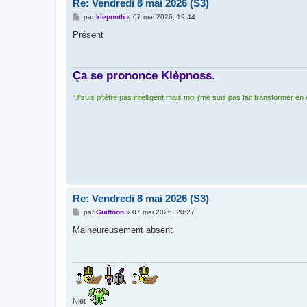
Re: Vendredi 8 mai 2026 (S3)
M
par
klepnoth
»
07 mai 2026, 19:44
e
s
Présent
s
a
g
e
Ça se prononce Klèpnoss.
"J'suis p'têtre pas intelligent mais moi j'me suis pas fait transformer en
Re: Vendredi 8 mai 2026 (S3)
M
par
Guittoon
»
07 mai 2026, 20:27
e
s
Malheureusement absent
s
a
g
e
Niet