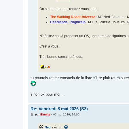
On se donne donc rendez-vous pour :
The Walking Dead Universe
: MJ Ned. Joueurs : 
Deadlands : Nightrain
: MJ Le_Puzzle. Joueurs :
P
N'hésitez pas à proposer un OS, une partie de figurines o
C'est à vous !
Très bonne semaine à tous.
tu pourrais retirer consuela de la liste s'il te plait (et raj
sinon ok pour moi ...
Re: Vendredi 8 mai 2026 (S3)
M
par
Bimkiz
»
03 mai 2026, 19:00
e
s
s
Ned
a écrit :
a