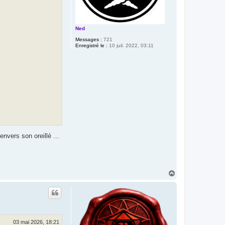
Ned
Messages :
721
Enregistré le :
10 juil. 2022, 03:11
envers son oreillé ...
H
a
u
t
03 mai 2026, 18:21