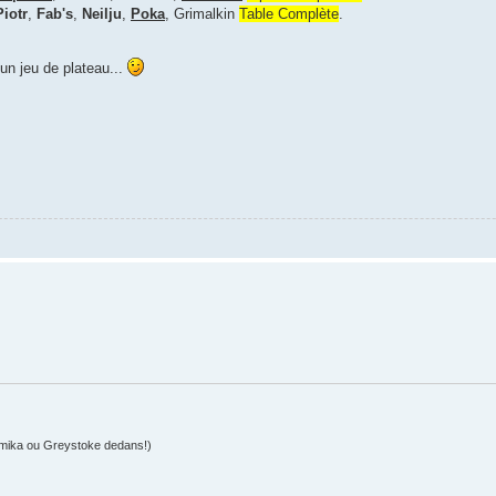
Piotr
,
Fab's
,
Neilju
,
Poka
, Grimalkin
Table Complète
.
un jeu de plateau...
mika ou Greystoke dedans!)