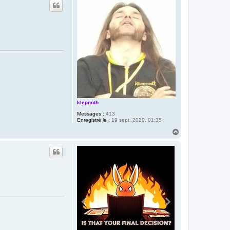
t
klepnoth
Messages :
413
Enregistré le :
19 sept. 2020, 01:35
H
a
u
t