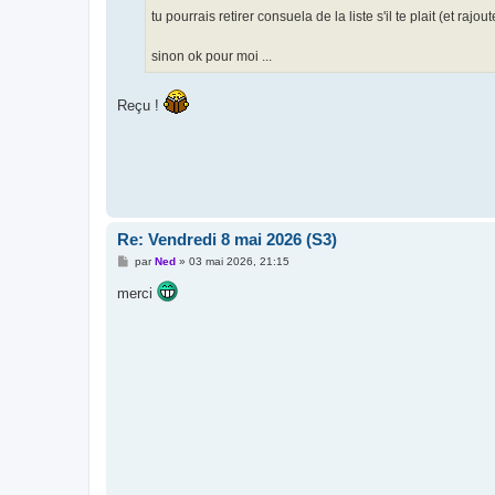
g
tu pourrais retirer consuela de la liste s'il te plait (et r
e
sinon ok pour moi ...
Reçu !
Re: Vendredi 8 mai 2026 (S3)
M
par
Ned
»
03 mai 2026, 21:15
e
s
merci
s
a
g
e