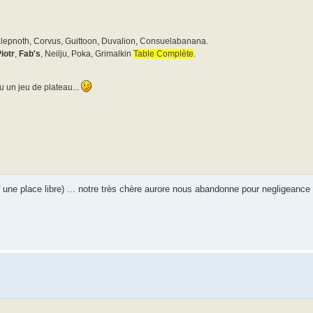
Klepnoth, Corvus, Guittoon, Duvalion, Consuelabanana.
iotr
,
Fab's
, Neilju, Poka, Grimalkin
Table Complète
.
u un jeu de plateau...
outer une place libre) ... notre très chère aurore nous abandonne pour negligeance 