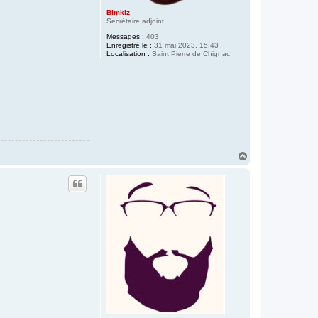
Bimkiz
Secrétaire adjoint
Messages :
403
Enregistré le :
31 mai 2023, 15:43
Localisation :
Saint Pierre de Chignac
H
a
u
t