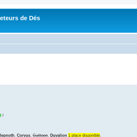
Jeteurs de Dés
3
!
lepnoth
,
Corvus
,
Guittoon
,
Duvalion
1 place disponible
.