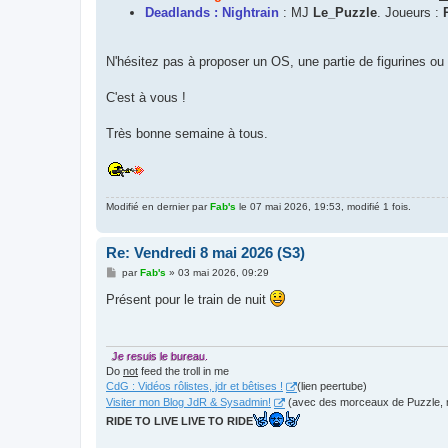
Deadlands : Nightrain
: MJ
Le_Puzzle
. Joueurs :
N'hésitez pas à proposer un OS, une partie de figurines ou 
C'est à vous !
Très bonne semaine à tous.
Modifié en dernier par
Fab's
le 07 mai 2026, 19:53, modifié 1 fois.
Re: Vendredi 8 mai 2026 (S3)
M
par
Fab's
»
03 mai 2026, 09:29
e
s
Présent pour le train de nuit
s
a
g
e
Je resuis le bureau.
Do
not
feed the troll in me
CdG : Vidéos rôlistes, jdr et bêtises !
(lien peertube)
Visiter mon Blog JdR & Sysadmin!
(avec des morceaux de Puzzle, 
RIDE TO LIVE LIVE TO RIDE