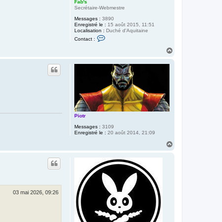
Fab's
Secrétaire-Webmestre
Messages :
3890
Enregistré le :
15 août 2015, 11:51
Localisation :
Duché d'Aquitaine
C
Contact :
o
n
H
t
a
a
u
c
t
t
e
r
F
a
b
'
s
Piotr
Messages :
3109
Enregistré le :
20 août 2014, 21:09
H
a
u
t
03 mai 2026, 09:26