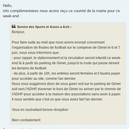
e
s
Hello,
s
info complémentaires nous avons reçu ce courriel de la mairie pour ce
a
g
week-end :
e
Service des Sports et Assos a écrit :
Bonjour,
Pour faire suite au mail que nous avons envoyé concernant
l'organisation de finales de football sur le complexe de Gimel le 6 et 7
juin, nous vous informons que :
- pour rappel, le stationnement et la circulation seront interdit ce week-
end là à partir du parking de Gimel, jusqu'à la route qui passe devant
les terrains de football.
- de plus, à partir de 10h, les entrées seront fermées et il faudra payer
pour accéder au site, comme l'an dernier.
Nous vous suggérons donc de vous garer soit sur le parking de Gimel
soit vers l'ADHP, traverser le bois de Gimel ou arriver par le chemin de
l'ADHP pour accéder à la maison des associations sans avoir à payer.
Il nous semble que c'est ce que vous aviez fait l'an dernier.
Vous en souhaitant bonne réception
Bien cordialement