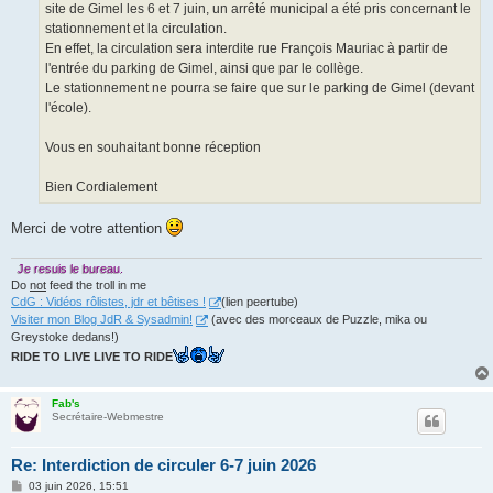
site de Gimel les 6 et 7 juin, un arrêté municipal a été pris concernant le
stationnement et la circulation.
En effet, la circulation sera interdite rue François Mauriac à partir de
l'entrée du parking de Gimel, ainsi que par le collège.
Le stationnement ne pourra se faire que sur le parking de Gimel (devant
l'école).
Vous en souhaitant bonne réception
Bien Cordialement
Merci de votre attention
Je resuis le bureau.
Do
not
feed the troll in me
CdG : Vidéos rôlistes, jdr et bêtises !
(lien peertube)
Visiter mon Blog JdR & Sysadmin!
(avec des morceaux de Puzzle, mika ou
Greystoke dedans!)
RIDE TO LIVE LIVE TO RIDE
Fab's
Secrétaire-Webmestre
Re: Interdiction de circuler 6-7 juin 2026
M
03 juin 2026, 15:51