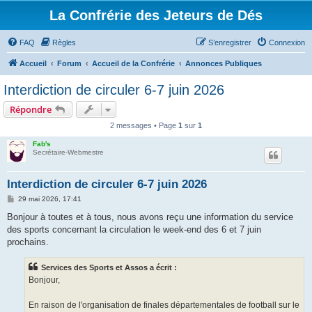
La Confrérie des Jeteurs de Dés
FAQ
Règles
S’enregistrer
Connexion
Accueil
Forum
Accueil de la Confrérie
Annonces Publiques
Interdiction de circuler 6-7 juin 2026
Répondre
2 messages • Page
1
sur
1
Fab's
Secrétaire-Webmestre
Interdiction de circuler 6-7 juin 2026
M
29 mai 2026, 17:41
e
s
Bonjour à toutes et à tous, nous avons reçu une information du service
s
des sports concernant la circulation le week-end des 6 et 7 juin
a
g
prochains.
e
Services des Sports et Assos a écrit :
Bonjour,
En raison de l'organisation de finales départementales de football sur le